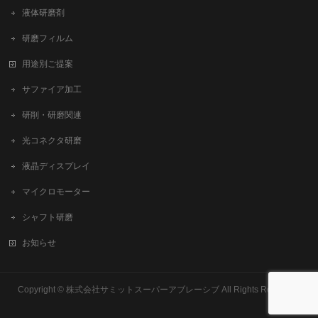
液体研磨剤
研磨フィルム
用途別ご提案
サファイア加工
研削・研磨関連
光コネクタ研磨
液晶ディスプレイ
マイクロモーター
シャフト研磨
お知らせ
Copyright ©
株式会社サミットスーパーアブレーシブ
All Rights Reserved.