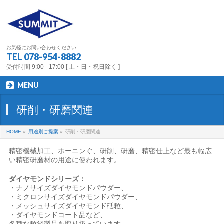
お気軽にお問い合わせください
TEL
078-954-8882
受付時間 9:00 - 17:00 [ 土・日・祝日除く ]
MENU
研削・研磨関連
HOME
»
用途別ご提案
»
研削・研磨関連
精密機械加工、ホーニンぐ、研削、研磨、精密仕上など最も幅広
い精密研磨材の用途に使われます。
ダイヤモンドシリーズ：
・ナノサイズダイヤモンドパウダー、
・ミクロンサイズダイヤモンドパウダー、
・メッシュサイズダイヤモンド砥粒、
・ダイヤモンドコート品など、