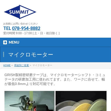
お気軽にお問い合わせください
TEL
078-954-8882
受付時間 9:00 - 17:00 [ 土・日・祝日除く ]
MENU
マイクロモーター
HOME
»
用途別ご提案
»
マイクロモーター
GRISH製精密研磨テープは、マイクロモーターシャフト・コミュ
テータの研磨加工用に使われてます。また、ワークに合せて、幅
が最低0.8mmより対応可能です。